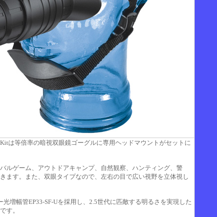
 Head Mount Kitは等倍率の暗視双眼鏡ゴーグルに専用ヘッドマウントがセットに
バルゲーム、アウトドアキャンプ、自然観察、ハンティング、警
きます。また、双眼タイプなので、左右の目で広い視野を立体視し
sはCFスーパー光増幅管EP33-SF-Uを採用し、2.5世代に匹敵する明るさを実現した
です。