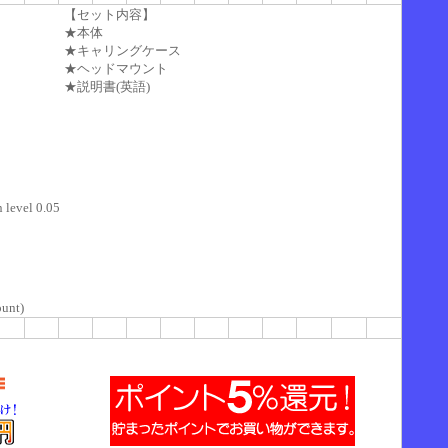
【セット内容】
★本体
★キャリングケース
★ヘッドマウント
★説明書(英語)
 level 0.05
ount)