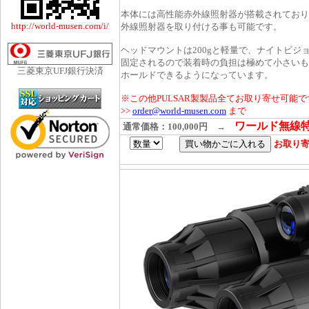
本体には高性能赤外線照射器が搭載されており
外線照射器を取り付ける事も可能です。
ヘッドマウントは200gと軽量で、ナイトビジョ
固定されるので装着時の負担は極めて小さいも
ホールドできるようになっています。
※この他PULSAR製製品全てお取り寄せ可能
>>
order@world-musen.com
まで
ワールド無線特価
通常価格：100,000円
→
お取り寄