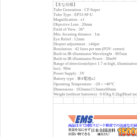
【主な仕様】
Tube Generation : CF-Super
Tube Type : EP33-SF-U
Magnification : x1
Objective Lens : 20mm
Field of View : 36°
Min. focusing distance : 1m
Eye Relief : 12mm
Diopter adjustment : ±4dptr
Resolution : 42 lines per mm (FOV: center)
Built-in IR-illuminator Wavelenght : 805nm
Built-in IR-illuminator Power : 30mW
Range of detection(object 1.7 m high, illumination
lux) : 90m
Power Supply : 3V
Battery type : 単4電池x2
Operating Temperature : -20～+40°С
Dimensions : 163mmx113mmx60mm
Weight (without batteries) : 0.65kg 0.2kg(Head m