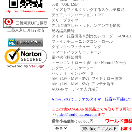
SSB（USB/LSB）
ノイズをフィルタリングするスケルチ機能
デュアルコンバージョン＋DSP
スリープタイマー
内部に独立したヘッドホンアンプを搭載
局名編集機能
タイマー録音機能※別売のレコーダーSANGEAN 
ファインチューニングコントロール
クイックシフトチューニング
スマートバッテリーチャージ
電池劣化検知機能
トーンコントロール (Music / Normal / News)
シグナルインジケーター
バッテリーインジケーター
AM（LW・MW・SW）ワイドナロー切替
AM（LW・MW・SW）アンテナ端子
AUX-INオーディオ入力端子
ATS-909X2でラジオのタイマー録音を可能に
※この他SANGEAN製製品全てお取り寄せ可
>>
order@world-musen.com
まで
ワールド無線特
通常小売価格：60,000円
→
お取り